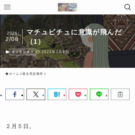
マチュピチュに意識が飛んだ
2026
2/08
（1）
2026年2月8日
過去世診療所
ホーム
過去世診療所
２月５日。